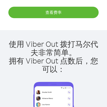
查看费率
使用 Viber Out 拨打马尔代
夫非常简单。
拥有 Viber Out 点数后，您
可以：