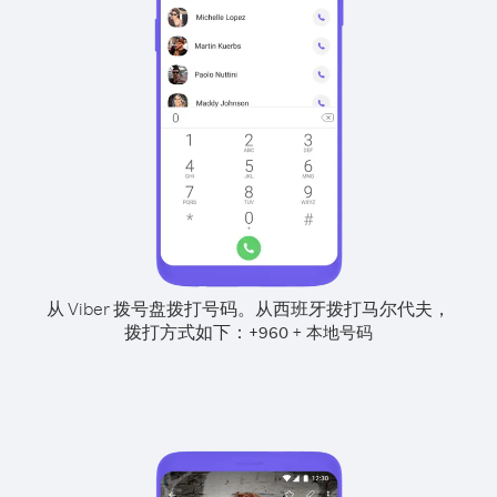
从 Viber 拨号盘拨打号码。
从西班牙拨打马尔代夫，
拨打方式如下：
+
+
960
本地号码