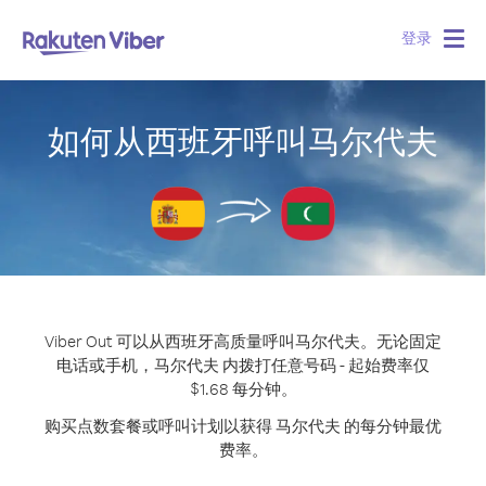
登录
Togg
navig
如何从西班牙呼叫马尔代夫
Viber Out 可以从西班牙高质量呼叫马尔代夫。
无论固定
电话或手机，马尔代夫 内拨打任意号码 - 起始费率仅
$1.68 每分钟。
购买点数套餐或呼叫计划以获得 马尔代夫 的每分钟最优
费率。