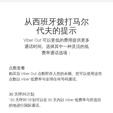
从西班牙拨打马尔
代夫的提示
Viber Out 可以更低的费用提供更多
通话时间。选择其中一种灵活的低
费率通话选项：
点数套餐
购买后 Viber Out 点数即存入您的余额。您可以使用这些
点数以 Viber 低费率与全球任何号码通话。
30 天呼叫计划
“30 天呼叫”计划可以在 30 天内以 Viber 低费率与所选目
的地进行国际通话。