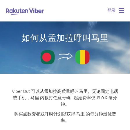
登录
Togg
navig
如何从孟加拉呼叫马里
Viber Out 可以从孟加拉高质量呼叫马里。
无论固定电话
或手机，马里 内拨打任意号码 - 起始费率仅 19.0 ¢ 每分
钟。
购买点数套餐或呼叫计划以获得 马里 的每分钟最优费
率。