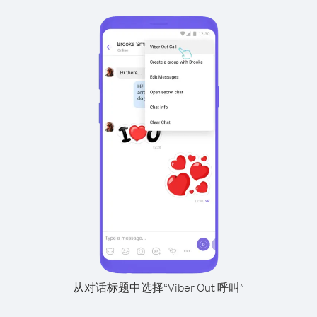
从对话标题中选择“Viber Out 呼叫”