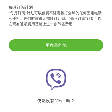
每月订阅计划
“每月订阅”计划可以低费率随意拨打全球的任何固定电话
和手机，任何时候都无需续订计划。“每月订阅”计划可以
在现有通话费用基础上进一步节省费用
更多目的地
仍然没有 Viber 吗？