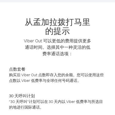
从孟加拉拨打马里
的提示
Viber Out 可以更低的费用提供更多
通话时间。选择其中一种灵活的低
费率通话选项：
点数套餐
购买后 Viber Out 点数即存入您的余额。您可以使用这些
点数以 Viber 低费率与全球任何号码通话。
30 天呼叫计划
“30 天呼叫”计划可以在 30 天内以 Viber 低费率与所选目
的地进行国际通话。