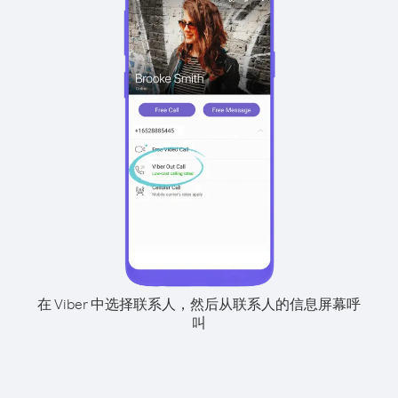
在 Viber 中选择联系人，然后从联系人的信息屏幕呼
叫