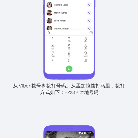
从 Viber 拨号盘拨打号码。
从孟加拉拨打马里，拨打
方式如下：
+
+
223
本地号码