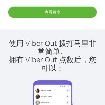
查看费率
使用 Viber Out 拨打马里非
常简单。
拥有 Viber Out 点数后，您
可以：