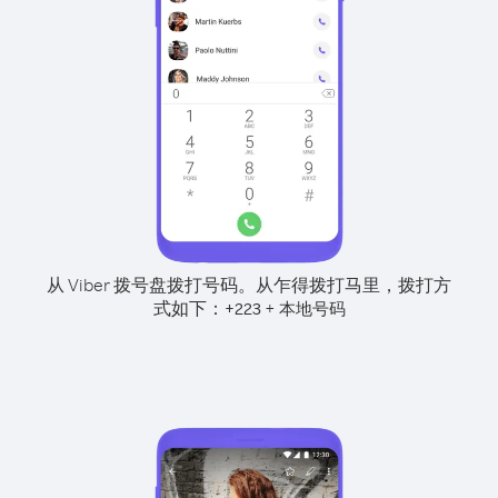
从 Viber 拨号盘拨打号码。
从乍得拨打马里，拨打方
式如下：
+
+
223
本地号码