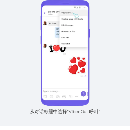
从对话标题中选择“Viber Out 呼叫”