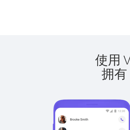
使用 
拥有 