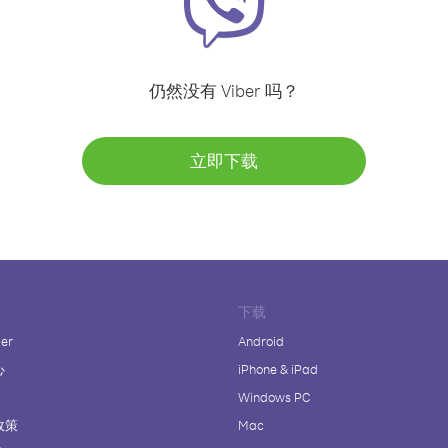
仍然没有 Viber 吗？
立即下载
下载
er
Android
心
iPhone & iPad
Windows PC
政策
Mac