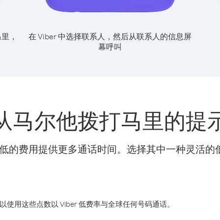
马里，
在 Viber 中选择联系人，然后从联系人的信息屏
幕呼叫
从马尔他拨打马里的提
t 可以更低的费用提供更多通话时间。选择其中一种灵活
您可以使用这些点数以 Viber 低费率与全球任何号码通话。