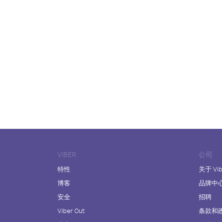
VIBER
公司
特性
关于 Vib
博客
品牌中
安全
招聘
Viber Out
条款和