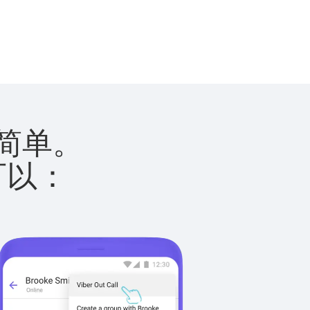
常简单。
您可以：