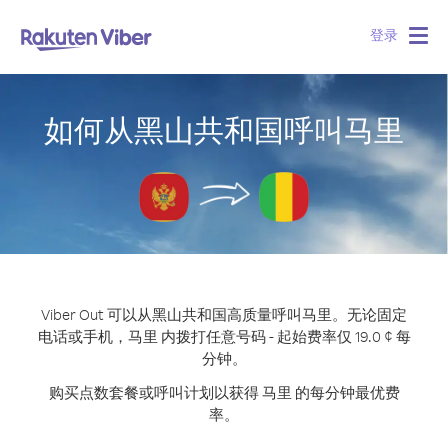
登录
Togg
navig
如何从黑山共和国呼叫马里
Viber Out 可以从黑山共和国高质量呼叫马里。
无论固定
电话或手机，马里 内拨打任意号码 - 起始费率仅 19.0 ¢ 每
分钟。
购买点数套餐或呼叫计划以获得 马里 的每分钟最优费
率。