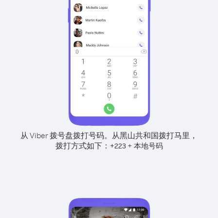
从 Viber 拨号盘拨打号码。
从黑山共和国拨打马里，
拨打方式如下：
+
+
223
本地号码