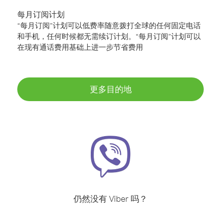
每月订阅计划
“每月订阅”计划可以低费率随意拨打全球的任何固定电话
和手机，任何时候都无需续订计划。“每月订阅”计划可以
在现有通话费用基础上进一步节省费用
更多目的地
仍然没有 Viber 吗？