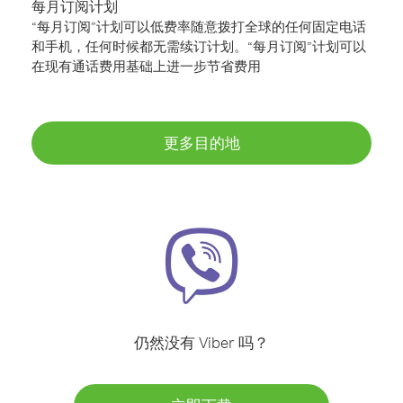
每月订阅计划
“每月订阅”计划可以低费率随意拨打全球的任何固定电话
和手机，任何时候都无需续订计划。“每月订阅”计划可以
在现有通话费用基础上进一步节省费用
更多目的地
仍然没有 Viber 吗？