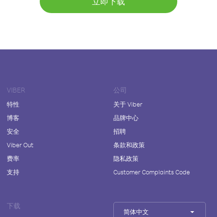
立即下载
VIBER
公司
特性
关于 Viber
博客
品牌中心
安全
招聘
Viber Out
条款和政策
费率
隐私政策
支持
Customer Complaints Code
下载
简体中文