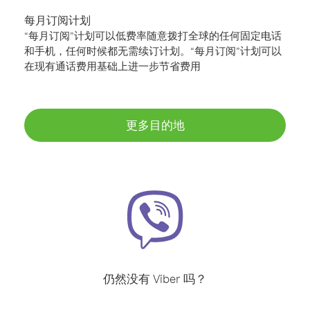
每月订阅计划
“每月订阅”计划可以低费率随意拨打全球的任何固定电话
和手机，任何时候都无需续订计划。“每月订阅”计划可以
在现有通话费用基础上进一步节省费用
更多目的地
仍然没有 Viber 吗？