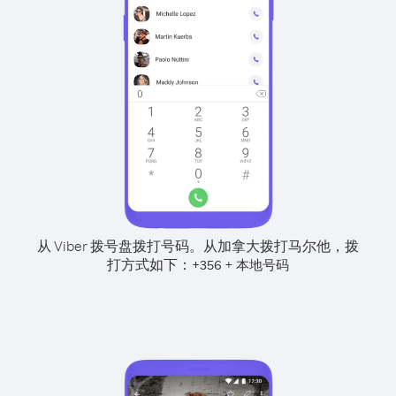
从 Viber 拨号盘拨打号码。
从加拿大拨打马尔他，拨
打方式如下：
+
+
356
本地号码