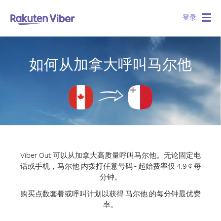
登录
Togg
navig
如何从加拿大呼叫马尔他
Viber Out 可以从加拿大高质量呼叫马尔他。
无论固定电
话或手机，马尔他 内拨打任意号码 - 起始费率仅 4.9 ¢ 每
分钟。
购买点数套餐或呼叫计划以获得 马尔他 的每分钟最优费
率。