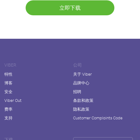
立即下载
VIBER
公司
特性
关于 Viber
博客
品牌中心
安全
招聘
Viber Out
条款和政策
费率
隐私政策
支持
Customer Complaints Code
下载