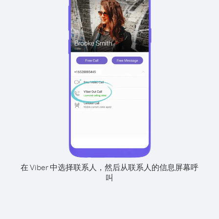
在 Viber 中选择联系人，然后从联系人的信息屏幕呼
叫