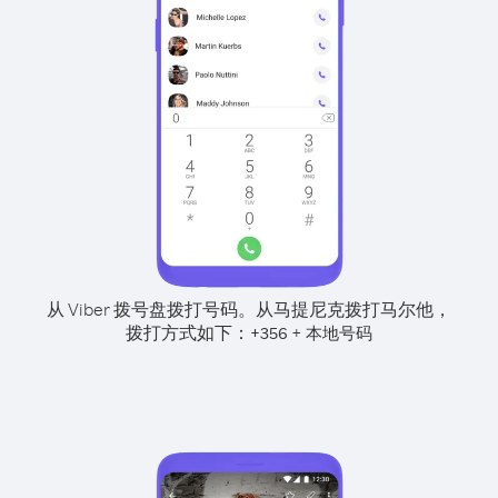
从 Viber 拨号盘拨打号码。
从马提尼克拨打马尔他，
拨打方式如下：
+
+
356
本地号码