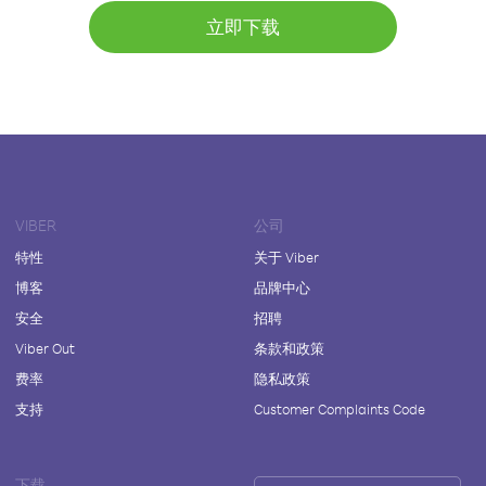
立即下载
VIBER
公司
特性
关于 Viber
博客
品牌中心
安全
招聘
Viber Out
条款和政策
费率
隐私政策
支持
Customer Complaints Code
下载