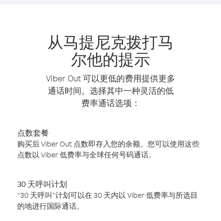
从马提尼克拨打马
尔他的提示
Viber Out 可以更低的费用提供更多
通话时间。选择其中一种灵活的低
费率通话选项：
点数套餐
购买后 Viber Out 点数即存入您的余额。您可以使用这些
点数以 Viber 低费率与全球任何号码通话。
30 天呼叫计划
“30 天呼叫”计划可以在 30 天内以 Viber 低费率与所选目
的地进行国际通话。