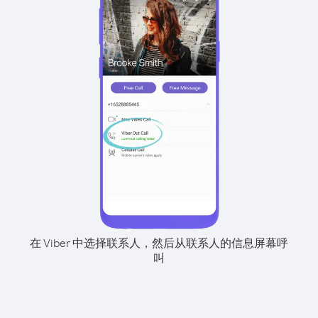
在 Viber 中选择联系人，然后从联系人的信息屏幕呼
叫