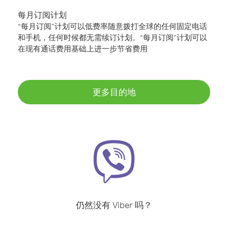
每月订阅计划
“每月订阅”计划可以低费率随意拨打全球的任何固定电话
和手机，任何时候都无需续订计划。“每月订阅”计划可以
在现有通话费用基础上进一步节省费用
更多目的地
仍然没有 Viber 吗？