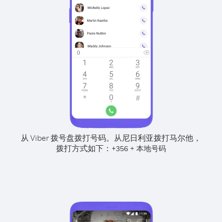
从 Viber 拨号盘拨打号码。
从尼日利亚拨打马尔他，
拨打方式如下：
+
+
356
本地号码