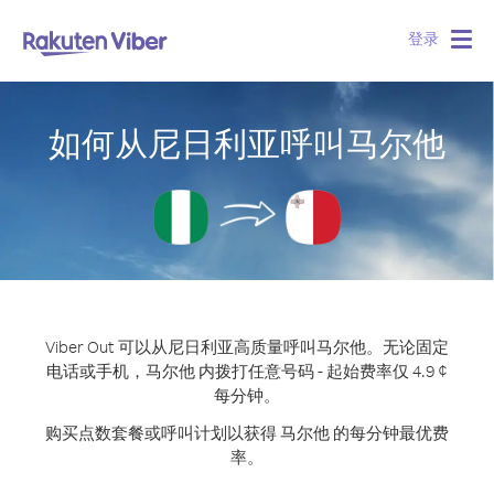
登录
Togg
navig
如何从尼日利亚呼叫马尔他
Viber Out 可以从尼日利亚高质量呼叫马尔他。
无论固定
电话或手机，马尔他 内拨打任意号码 - 起始费率仅 4.9 ¢
每分钟。
购买点数套餐或呼叫计划以获得 马尔他 的每分钟最优费
率。