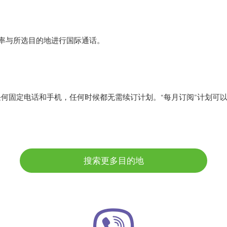
r 低费率与所选目的地进行国际通话。
任何固定电话和手机，任何时候都无需续订计划。“每月订阅”计划可
搜索更多目的地