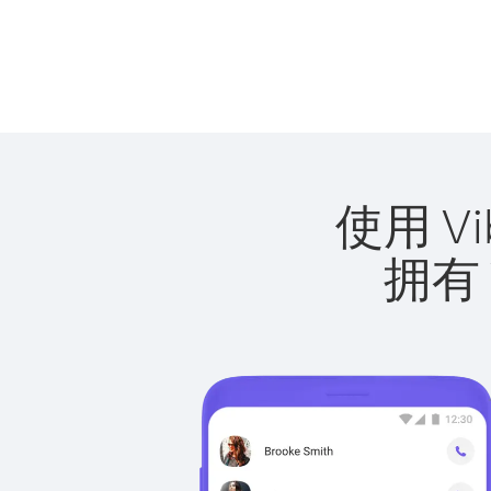
使用 V
拥有 