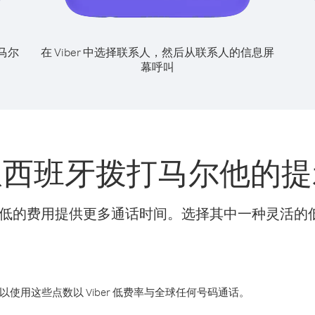
马尔
在 Viber 中选择联系人，然后从联系人的信息屏
幕呼叫
从西班牙拨打马尔他的提
t 可以更低的费用提供更多通话时间。选择其中一种灵活
您可以使用这些点数以 Viber 低费率与全球任何号码通话。