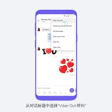
从对话标题中选择“Viber Out 呼叫”