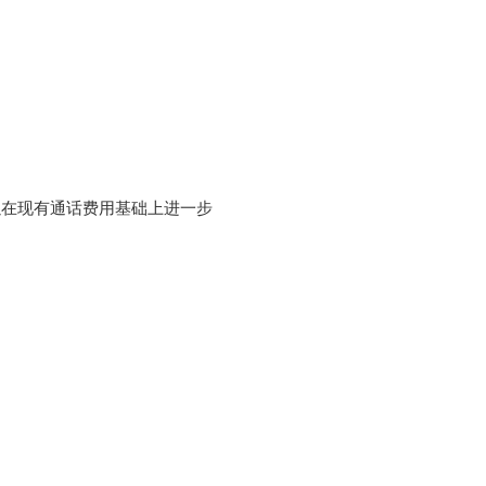
以在现有通话费用基础上进一步