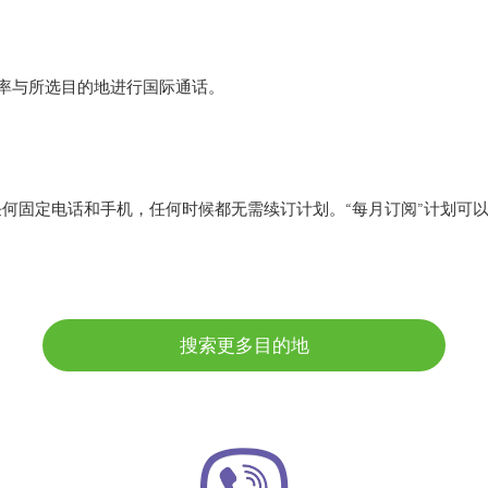
r 低费率与所选目的地进行国际通话。
任何固定电话和手机，任何时候都无需续订计划。“每月订阅”计划可
搜索更多目的地