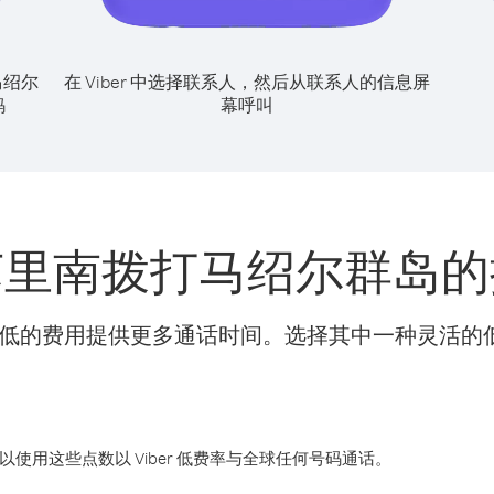
马绍尔
在 Viber 中选择联系人，然后从联系人的信息屏
幕呼叫
码
苏里南拨打马绍尔群岛的
t 可以更低的费用提供更多通话时间。选择其中一种灵活
您可以使用这些点数以 Viber 低费率与全球任何号码通话。