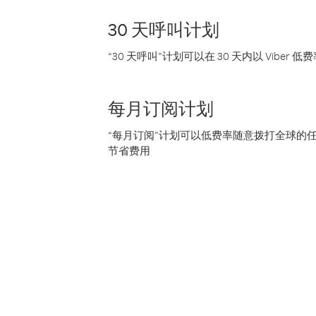
30 天呼叫计划
“30 天呼叫”计划可以在 30 天内以 Vibe
每月订阅计划
“每月订阅”计划可以低费率随意拨打全球的
节省费用