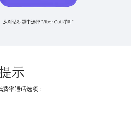
从对话标题中选择“Viber Out 呼叫”
提示
的低费率通话选项：