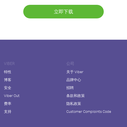
立即下载
VIBER
公司
特性
关于 Viber
博客
品牌中心
安全
招聘
Viber Out
条款和政策
费率
隐私政策
支持
Customer Complaints Code