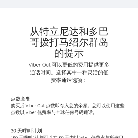
从特立尼达和多巴
哥拨打马绍尔群岛
的提示
Viber Out 可以更低的费用提供更多
通话时间。选择其中一种灵活的低
费率通话选项：
点数套餐
购买后 Viber Out 点数即存入您的余额。您可以使用这些
点数以 Viber 低费率与全球任何号码通话。
30 天呼叫计划
“30 天呼叫”计划可以在 30 天内以 Viber 低费率与所选目