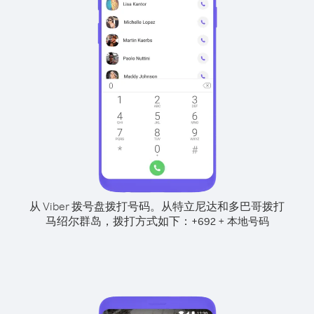
从 Viber 拨号盘拨打号码。
从特立尼达和多巴哥拨打
马绍尔群岛，拨打方式如下：
+
+
692
本地号码