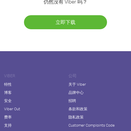
仍然没有 Viber 吗？
立即下载
VIBER
公司
特性
关于 Viber
博客
品牌中心
安全
招聘
Viber Out
条款和政策
费率
隐私政策
支持
Customer Complaints Code