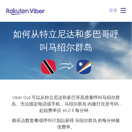
登录
Togg
navig
如何从特立尼达和多巴哥呼
叫马绍尔群岛
Viber Out 可以从特立尼达和多巴哥高质量呼叫马绍尔群
岛。
无论固定电话或手机，马绍尔群岛 内拨打任意号码 -
起始费率仅 45.0 ¢ 每分钟。
购买点数套餐或呼叫计划以获得 马绍尔群岛 的每分钟最
优费率。