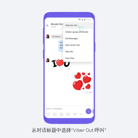
从对话标题中选择“Viber Out 呼叫”