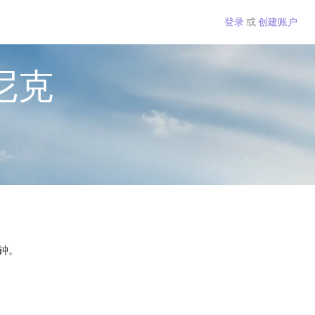
登录
或
创建账户
尼克
分钟。