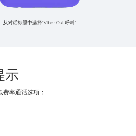
从对话标题中选择“Viber Out 呼叫”
提示
的低费率通话选项：