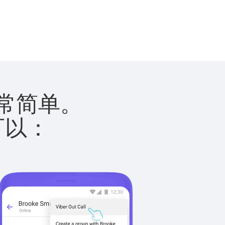
克非常简单。
您可以：