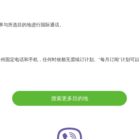
r 低费率与所选目的地进行国际通话。
任何固定电话和手机，任何时候都无需续订计划。“每月订阅”计划可
搜索更多目的地