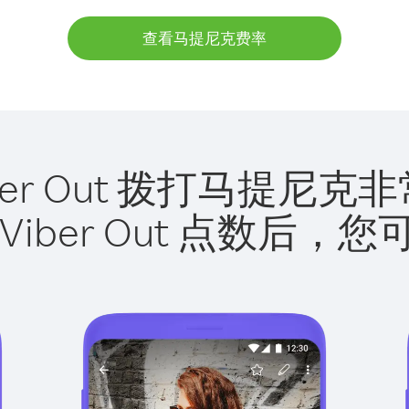
查看马提尼克费率
ber Out 拨打马提尼
Viber Out 点数后，