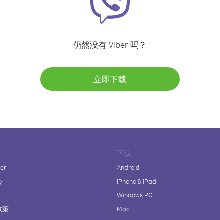
仍然没有 Viber 吗？
立即下载
下载
er
Android
心
iPhone & iPad
Windows PC
政策
Mac