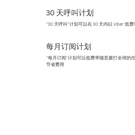
30 天呼叫计划
“30 天呼叫”计划可以在 30 天内以 Vibe
每月订阅计划
“每月订阅”计划可以低费率随意拨打全球的
节省费用