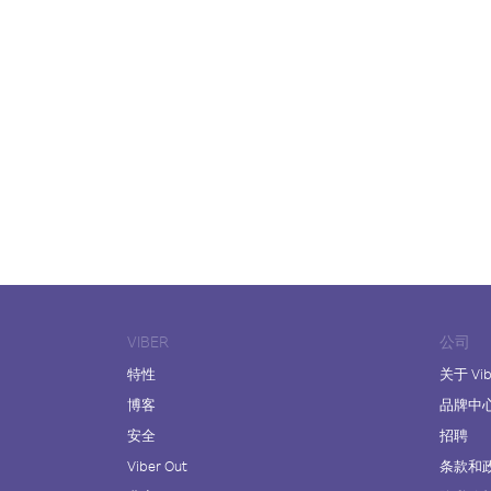
VIBER
公司
特性
关于 Vib
博客
品牌中
安全
招聘
Viber Out
条款和