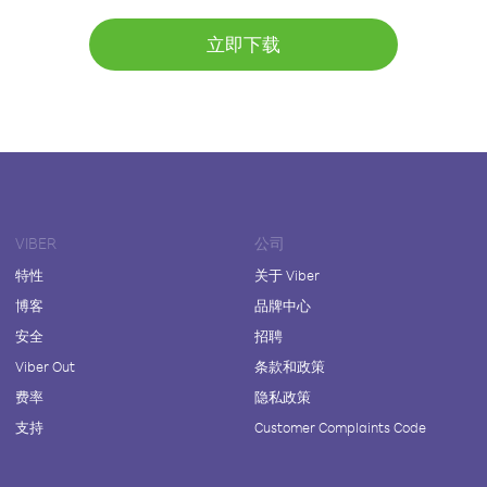
立即下载
VIBER
公司
特性
关于 Viber
博客
品牌中心
安全
招聘
Viber Out
条款和政策
费率
隐私政策
支持
Customer Complaints Code