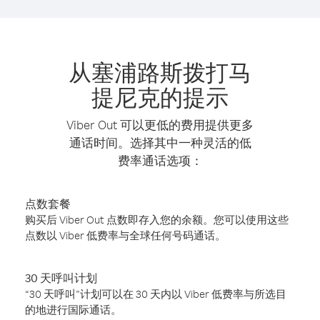
从塞浦路斯拨打马
提尼克的提示
Viber Out 可以更低的费用提供更多
通话时间。选择其中一种灵活的低
费率通话选项：
点数套餐
购买后 Viber Out 点数即存入您的余额。您可以使用这些
点数以 Viber 低费率与全球任何号码通话。
30 天呼叫计划
“30 天呼叫”计划可以在 30 天内以 Viber 低费率与所选目
的地进行国际通话。