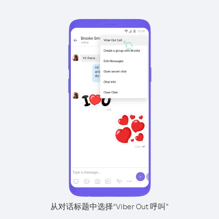
从对话标题中选择“Viber Out 呼叫”