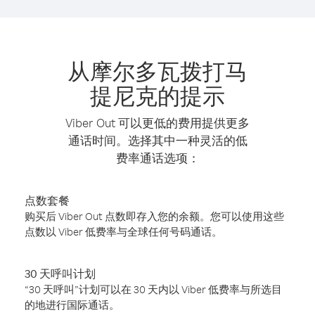
从摩尔多瓦拨打马
提尼克的提示
Viber Out 可以更低的费用提供更多
通话时间。选择其中一种灵活的低
费率通话选项：
点数套餐
购买后 Viber Out 点数即存入您的余额。您可以使用这些
点数以 Viber 低费率与全球任何号码通话。
30 天呼叫计划
“30 天呼叫”计划可以在 30 天内以 Viber 低费率与所选目
的地进行国际通话。