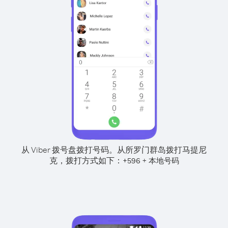
从 Viber 拨号盘拨打号码。
从所罗门群岛拨打马提尼
克，拨打方式如下：
+
+
596
本地号码