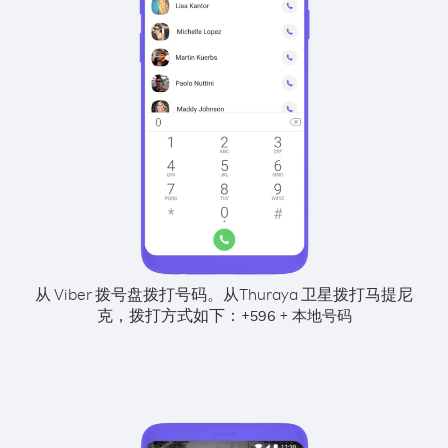
从 Viber 拨号盘拨打号码。
从Thuraya 卫星拨打马提尼
克，拨打方式如下：
+
+
596
本地号码