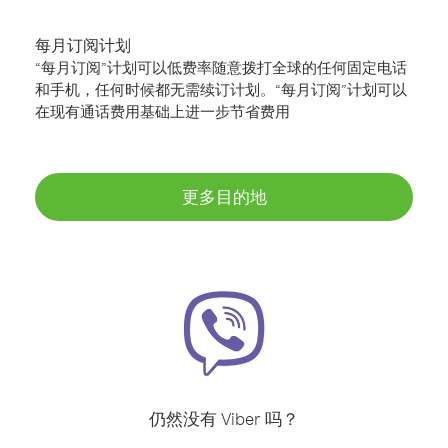
每月订阅计划
“每月订阅”计划可以低费率随意拨打全球的任何固定电话
和手机，任何时候都无需续订计划。“每月订阅”计划可以
在现有通话费用基础上进一步节省费用
更多目的地
仍然没有 Viber 吗？