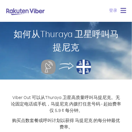
登录
Togg
navig
如何从Thuraya 卫星呼叫马
提尼克
Viber Out 可以从Thuraya 卫星高质量呼叫马提尼克。
无
论固定电话或手机，马提尼克 内拨打任意号码 - 起始费率
仅 5.9 ¢ 每分钟。
购买点数套餐或呼叫计划以获得 马提尼克 的每分钟最优
费率。