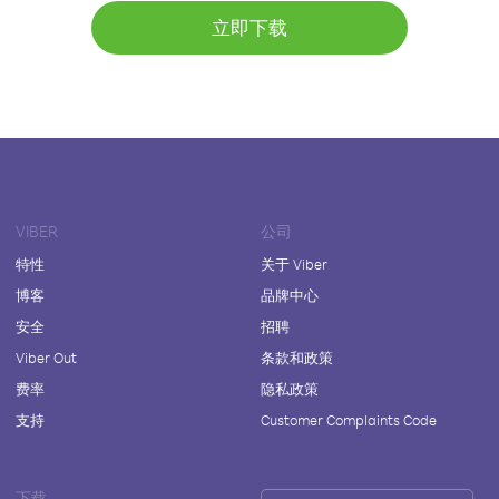
立即下载
VIBER
公司
特性
关于 Viber
博客
品牌中心
安全
招聘
Viber Out
条款和政策
费率
隐私政策
支持
Customer Complaints Code
下载