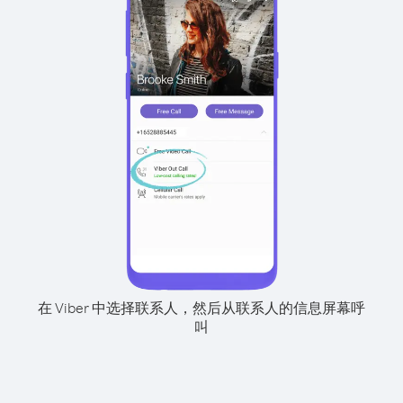
在 Viber 中选择联系人，然后从联系人的信息屏幕呼
叫