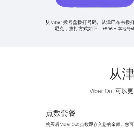
从 Viber 拨号盘拨打号码。
从津巴布韦拨
尼克，拨打方式如下：
+
+
596
本地号
从
Viber Ou
点数套餐
购买后 Viber Out 点数即存入您的余额。