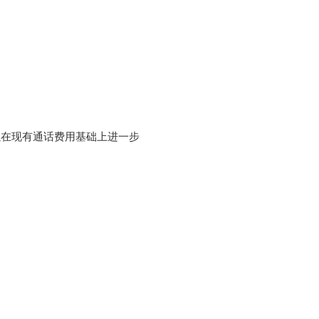
以在现有通话费用基础上进一步