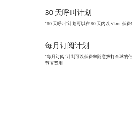
30 天呼叫计划
“30 天呼叫”计划可以在 30 天内以 Vibe
每月订阅计划
“每月订阅”计划可以低费率随意拨打全球的
节省费用