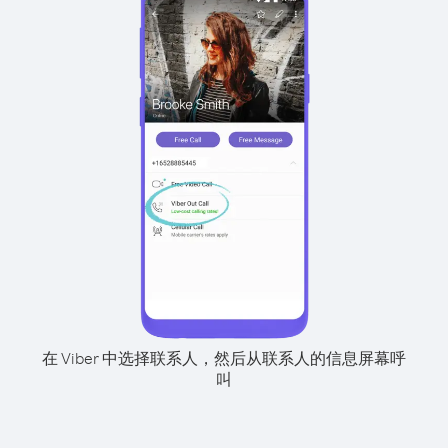
在 Viber 中选择联系人，然后从联系人的信息屏幕呼
叫