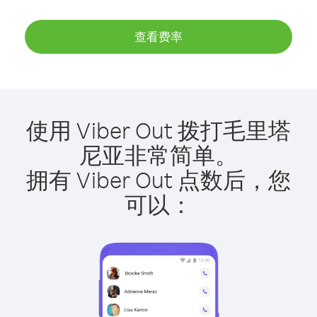
查看费率
使用 Viber Out 拨打毛里塔
尼亚非常简单。
拥有 Viber Out 点数后，您
可以：