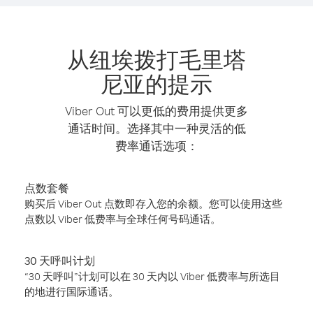
从纽埃拨打毛里塔
尼亚的提示
Viber Out 可以更低的费用提供更多
通话时间。选择其中一种灵活的低
费率通话选项：
点数套餐
购买后 Viber Out 点数即存入您的余额。您可以使用这些
点数以 Viber 低费率与全球任何号码通话。
30 天呼叫计划
“30 天呼叫”计划可以在 30 天内以 Viber 低费率与所选目
的地进行国际通话。