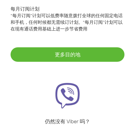
每月订阅计划
“每月订阅”计划可以低费率随意拨打全球的任何固定电话
和手机，任何时候都无需续订计划。“每月订阅”计划可以
在现有通话费用基础上进一步节省费用
更多目的地
仍然没有 Viber 吗？