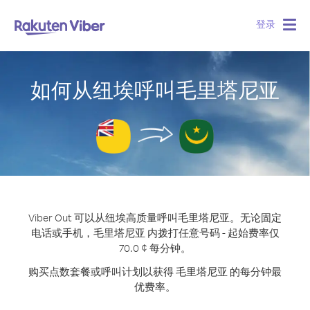
登录
Togg
navig
如何从纽埃呼叫毛里塔尼亚
Viber Out 可以从纽埃高质量呼叫毛里塔尼亚。
无论固定
电话或手机，毛里塔尼亚 内拨打任意号码 - 起始费率仅
70.0 ¢ 每分钟。
购买点数套餐或呼叫计划以获得 毛里塔尼亚 的每分钟最
优费率。