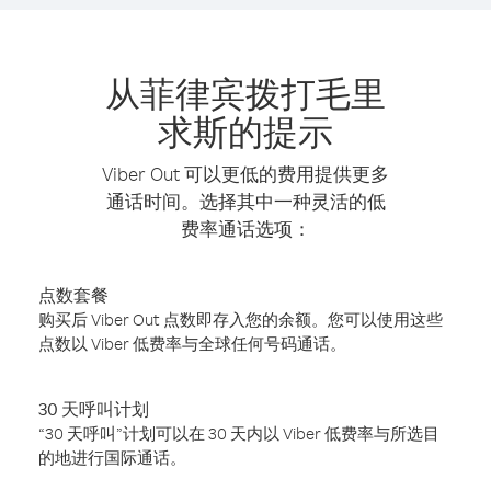
从菲律宾拨打毛里
求斯的提示
Viber Out 可以更低的费用提供更多
通话时间。选择其中一种灵活的低
费率通话选项：
点数套餐
购买后 Viber Out 点数即存入您的余额。您可以使用这些
点数以 Viber 低费率与全球任何号码通话。
30 天呼叫计划
“30 天呼叫”计划可以在 30 天内以 Viber 低费率与所选目
的地进行国际通话。