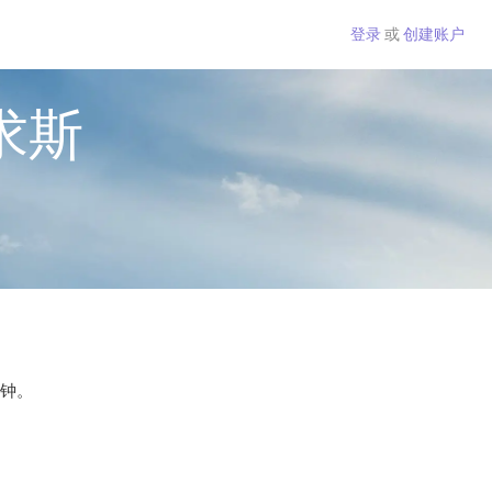
登录
或
创建账户
求斯
分钟。