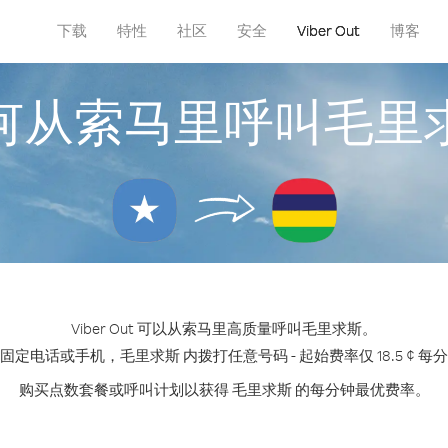
下载
特性
社区
安全
Viber Out
博客
何从索马里呼叫毛里
Viber Out 可以从索马里高质量呼叫毛里求斯。
固定电话或手机，毛里求斯 内拨打任意号码 - 起始费率仅 18.5 ¢ 每
购买点数套餐或呼叫计划以获得 毛里求斯 的每分钟最优费率。