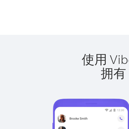
使用 Vi
拥有 