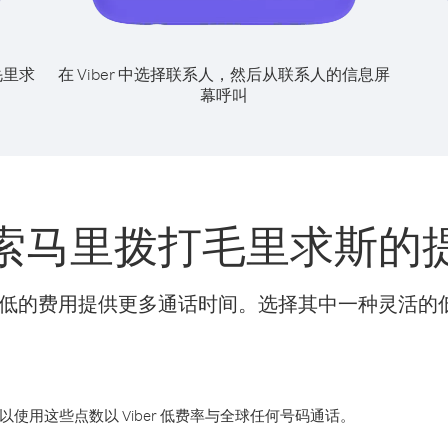
毛里求
在 Viber 中选择联系人，然后从联系人的信息屏
幕呼叫
索马里拨打毛里求斯的
t 可以更低的费用提供更多通话时间。选择其中一种灵活
您可以使用这些点数以 Viber 低费率与全球任何号码通话。