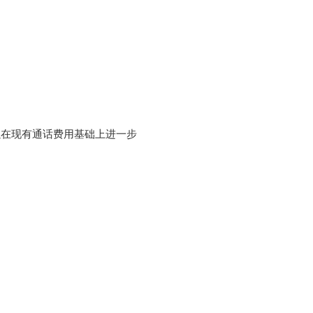
以在现有通话费用基础上进一步