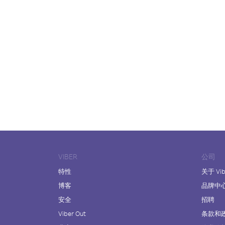
VIBER
公司
特性
关于 Vib
博客
品牌中
安全
招聘
Viber Out
条款和