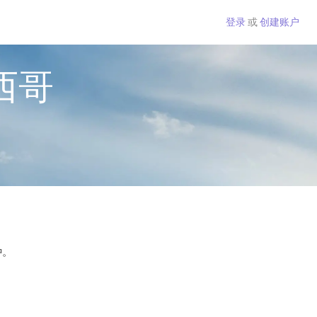
登录
或
创建账户
西哥
钟。