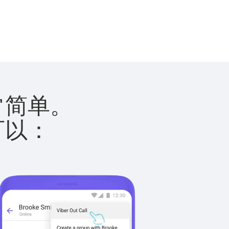
非常简单。
您可以：