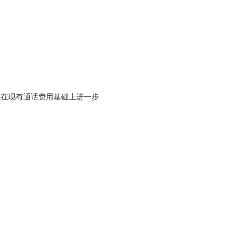
以在现有通话费用基础上进一步