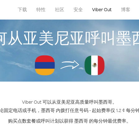
下载
特性
社区
安全
Viber Out
博客
何从亚美尼亚呼叫墨
Viber Out 可以从亚美尼亚高质量呼叫墨西哥。
论固定电话或手机，墨西哥 内拨打任意号码 - 起始费率仅 1.2 ¢ 每分
购买点数套餐或呼叫计划以获得 墨西哥 的每分钟最优费率。