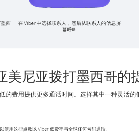
打墨西
在 Viber 中选择联系人，然后从联系人的信息屏
幕呼叫
亚美尼亚拨打墨西哥的
t 可以更低的费用提供更多通话时间。选择其中一种灵活
您可以使用这些点数以 Viber 低费率与全球任何号码通话。