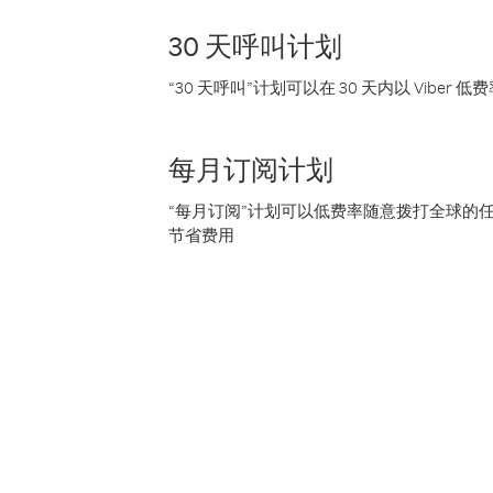
30 天呼叫计划
“30 天呼叫”计划可以在 30 天内以 Vibe
每月订阅计划
“每月订阅”计划可以低费率随意拨打全球的
节省费用