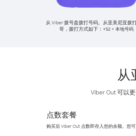
从 Viber 拨号盘拨打号码。
从亚美尼亚拨
哥，拨打方式如下：
+
+
52
本地号码
从
Viber Ou
点数套餐
购买后 Viber Out 点数即存入您的余额。