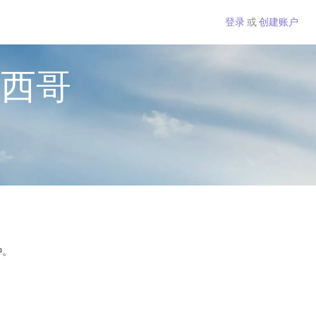
登录
或
创建账户
墨西哥
钟。