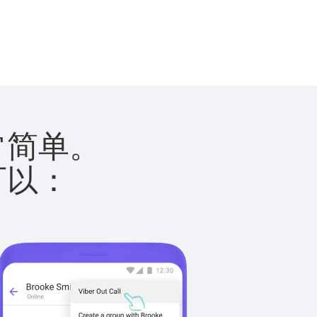
非常简单。
您可以：