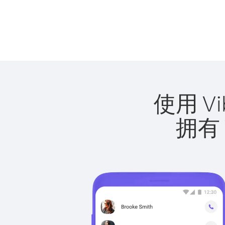
使用 V
拥有 