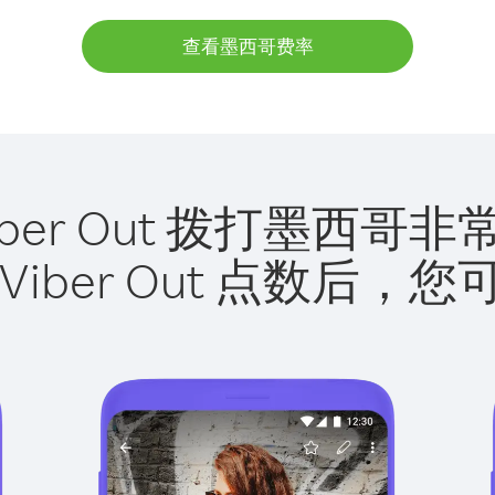
查看墨西哥费率
iber Out 拨打墨西哥
Viber Out 点数后，