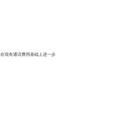
以在现有通话费用基础上进一步