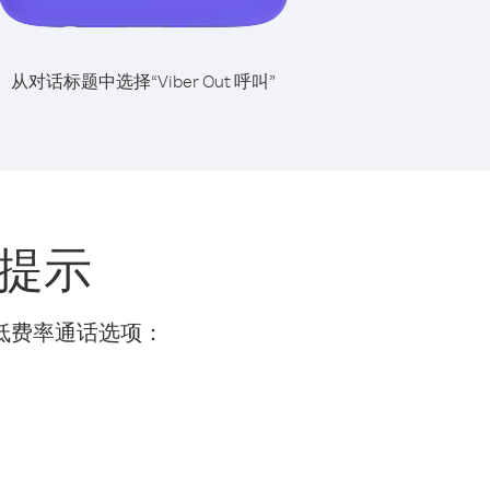
从对话标题中选择“Viber Out 呼叫”
提示
的低费率通话选项：