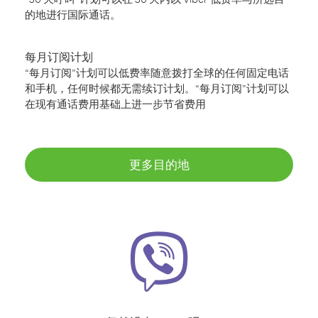
的地进行国际通话。
每月订阅计划
“每月订阅”计划可以低费率随意拨打全球的任何固定电话
和手机，任何时候都无需续订计划。“每月订阅”计划可以
在现有通话费用基础上进一步节省费用
更多目的地