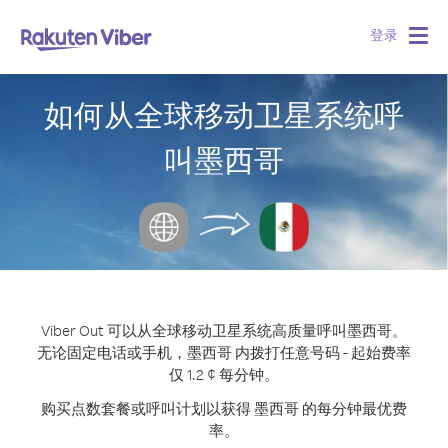
登录
Togg
navig
如何从全球移动卫星系统呼
叫墨西哥
Viber Out 可以从全球移动卫星系统高质量呼叫墨西哥。
无论固定电话或手机，墨西哥 内拨打任意号码 - 起始费率
仅 1.2 ¢ 每分钟。
购买点数套餐或呼叫计划以获得 墨西哥 的每分钟最优费
率。