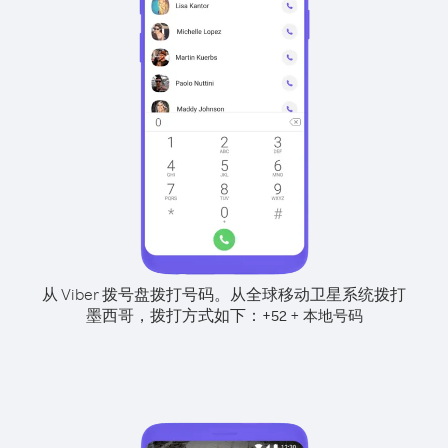
从 Viber 拨号盘拨打号码。
从全球移动卫星系统拨打
墨西哥，拨打方式如下：
+
+
52
本地号码