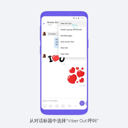
从对话标题中选择“Viber Out 呼叫”