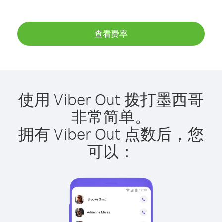
查看费率
使用 Viber Out 拨打墨西哥
非常简单。
拥有 Viber Out 点数后，您
可以：