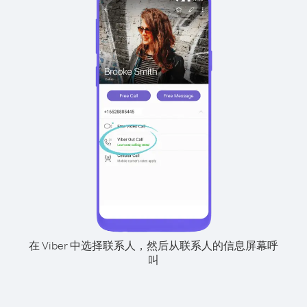
在 Viber 中选择联系人，然后从联系人的信息屏幕呼
叫