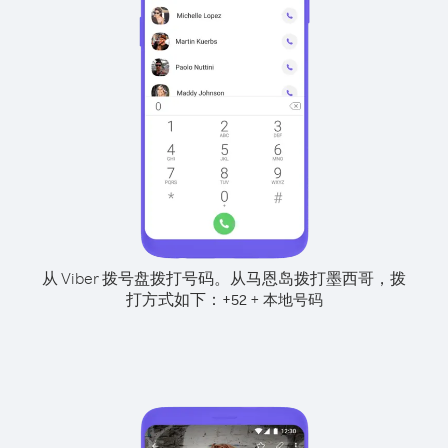
从 Viber 拨号盘拨打号码。
从马恩岛拨打墨西哥，拨
打方式如下：
+
+
52
本地号码