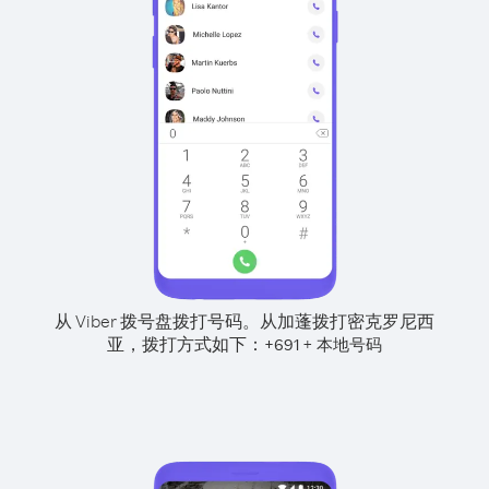
从 Viber 拨号盘拨打号码。
从加蓬拨打密克罗尼西
亚，拨打方式如下：
+
+
691
本地号码