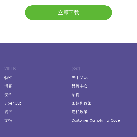
立即下载
VIBER
公司
特性
关于 Viber
博客
品牌中心
安全
招聘
Viber Out
条款和政策
费率
隐私政策
支持
Customer Complaints Code