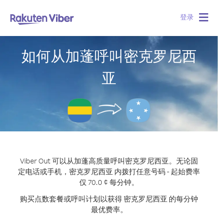
登录
Togg
navig
如何从加蓬呼叫密克罗尼西
亚
Viber Out 可以从加蓬高质量呼叫密克罗尼西亚。
无论固
定电话或手机，密克罗尼西亚 内拨打任意号码 - 起始费率
仅 70.0 ¢ 每分钟。
购买点数套餐或呼叫计划以获得 密克罗尼西亚 的每分钟
最优费率。