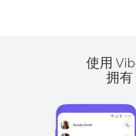
使用 Vi
拥有 