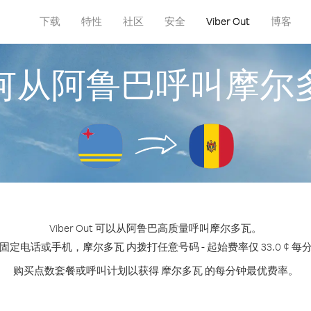
下载
特性
社区
安全
Viber Out
博客
何从阿鲁巴呼叫摩尔
Viber Out 可以从阿鲁巴高质量呼叫摩尔多瓦。
固定电话或手机，摩尔多瓦 内拨打任意号码 - 起始费率仅 33.0 ¢ 每
购买点数套餐或呼叫计划以获得 摩尔多瓦 的每分钟最优费率。