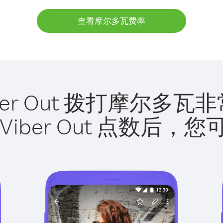
查看摩尔多瓦费率
ber Out 拨打摩尔多
Viber Out 点数后，