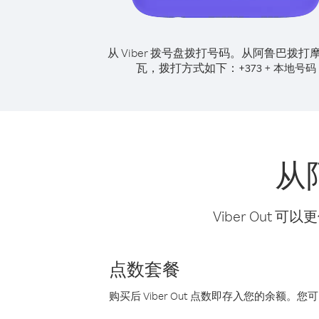
从 Viber 拨号盘拨打号码。
从阿鲁巴拨打
瓦，拨打方式如下：
+
+
373
本地号码
从
Viber Ou
点数套餐
购买后 Viber Out 点数即存入您的余额。