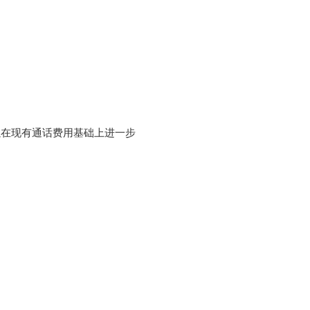
以在现有通话费用基础上进一步