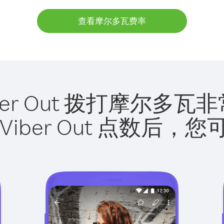
查看摩尔多瓦费率
ber Out 拨打摩尔多
Viber Out 点数后，