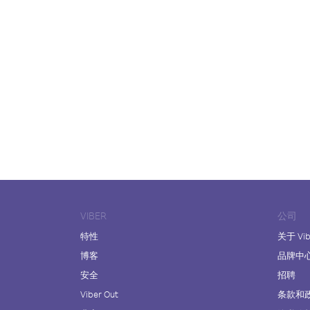
VIBER
公司
特性
关于 Vib
博客
品牌中
安全
招聘
Viber Out
条款和