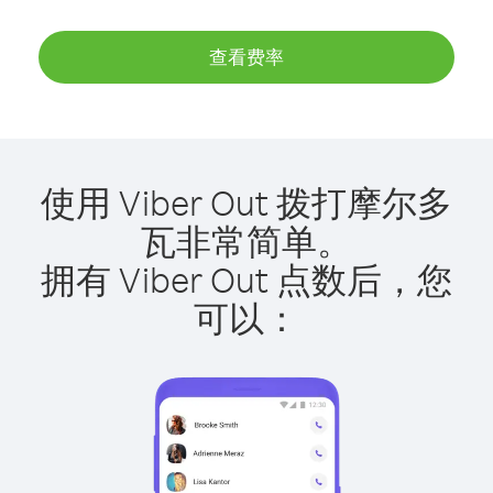
查看费率
使用 Viber Out 拨打摩尔多
瓦非常简单。
拥有 Viber Out 点数后，您
可以：