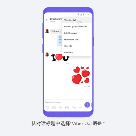
从对话标题中选择“Viber Out 呼叫”