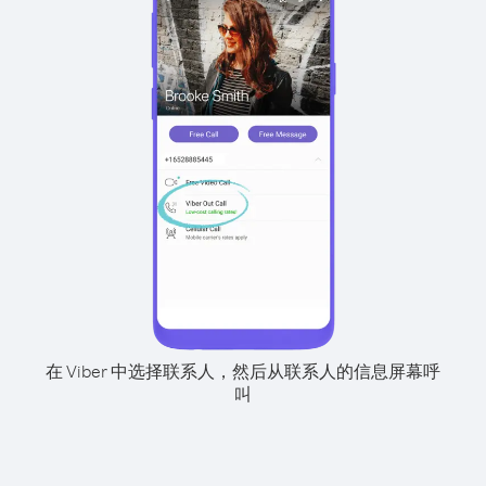
在 Viber 中选择联系人，然后从联系人的信息屏幕呼
叫