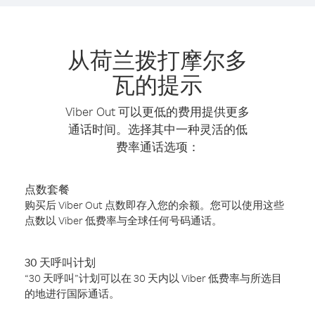
从荷兰拨打摩尔多
瓦的提示
Viber Out 可以更低的费用提供更多
通话时间。选择其中一种灵活的低
费率通话选项：
点数套餐
购买后 Viber Out 点数即存入您的余额。您可以使用这些
点数以 Viber 低费率与全球任何号码通话。
30 天呼叫计划
“30 天呼叫”计划可以在 30 天内以 Viber 低费率与所选目
的地进行国际通话。