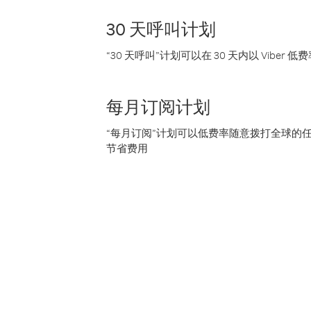
30 天呼叫计划
“30 天呼叫”计划可以在 30 天内以 Vibe
每月订阅计划
“每月订阅”计划可以低费率随意拨打全球的
节省费用