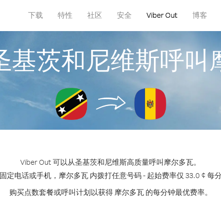
下载
特性
社区
安全
Viber Out
博客
圣基茨和尼维斯呼叫
Viber Out 可以从圣基茨和尼维斯高质量呼叫摩尔多瓦。
固定电话或手机，摩尔多瓦 内拨打任意号码 - 起始费率仅 33.0 ¢ 每
购买点数套餐或呼叫计划以获得 摩尔多瓦 的每分钟最优费率。