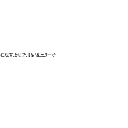
以在现有通话费用基础上进一步