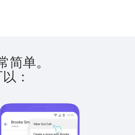
瓦非常简单。
您可以：