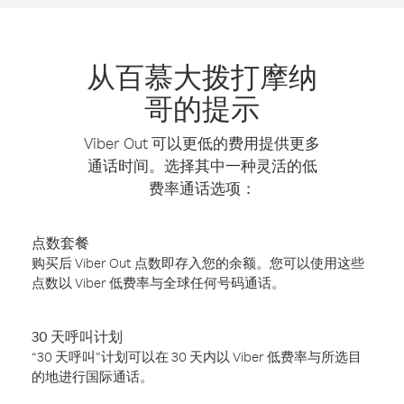
从百慕大拨打摩纳
哥的提示
Viber Out 可以更低的费用提供更多
通话时间。选择其中一种灵活的低
费率通话选项：
点数套餐
购买后 Viber Out 点数即存入您的余额。您可以使用这些
点数以 Viber 低费率与全球任何号码通话。
30 天呼叫计划
“30 天呼叫”计划可以在 30 天内以 Viber 低费率与所选目
的地进行国际通话。