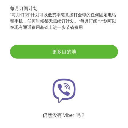
每月订阅计划
“每月订阅”计划可以低费率随意拨打全球的任何固定电话
和手机，任何时候都无需续订计划。“每月订阅”计划可以
在现有通话费用基础上进一步节省费用
更多目的地
仍然没有 Viber 吗？