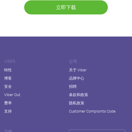
立即下载
VIBER
公司
特性
关于 Viber
博客
品牌中心
安全
招聘
Viber Out
条款和政策
费率
隐私政策
支持
Customer Complaints Code
下载