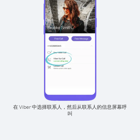
在 Viber 中选择联系人，然后从联系人的信息屏幕呼
叫