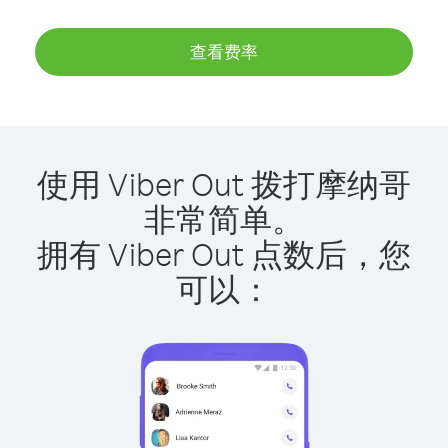
查看费率
使用 Viber Out 拨打摩纳哥
非常简单。
拥有 Viber Out 点数后，您
可以：