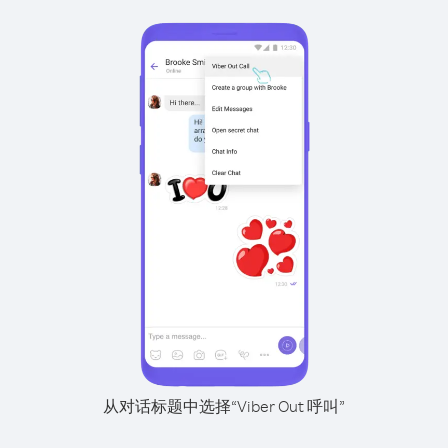
从对话标题中选择“Viber Out 呼叫”