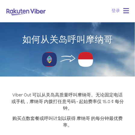
登录
Togg
navig
如何从关岛呼叫摩纳哥
Viber Out 可以从关岛高质量呼叫摩纳哥。
无论固定电话
或手机，摩纳哥 内拨打任意号码 - 起始费率仅 15.0 ¢ 每分
钟。
购买点数套餐或呼叫计划以获得 摩纳哥 的每分钟最优费
率。