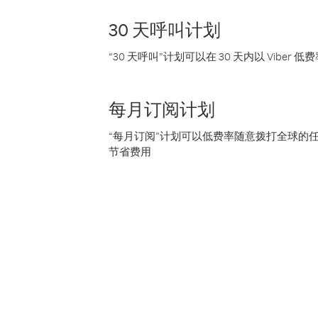
30 天呼叫计划
“30 天呼叫”计划可以在 30 天内以 Vibe
每月订阅计划
“每月订阅”计划可以低费率随意拨打全球的
节省费用