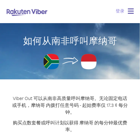
登录
Togg
navig
如何从南非呼叫摩纳哥
Viber Out 可以从南非高质量呼叫摩纳哥。
无论固定电话
或手机，摩纳哥 内拨打任意号码 - 起始费率仅 17.3 ¢ 每分
钟。
购买点数套餐或呼叫计划以获得 摩纳哥 的每分钟最优费
率。