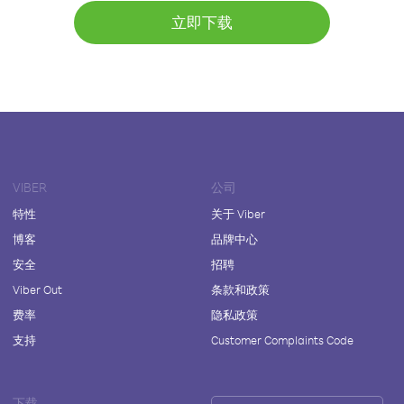
立即下载
VIBER
公司
特性
关于 Viber
博客
品牌中心
安全
招聘
Viber Out
条款和政策
费率
隐私政策
支持
Customer Complaints Code
下载