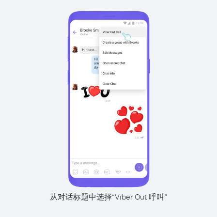
从对话标题中选择“Viber Out 呼叫”