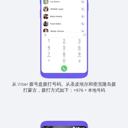
从 Viber 拨号盘拨打号码。
从圣皮埃尔和密克隆岛拨
打蒙古，拨打方式如下：
+
+
976
本地号码