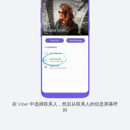
在 Viber 中选择联系人，然后从联系人的信息屏幕呼
叫