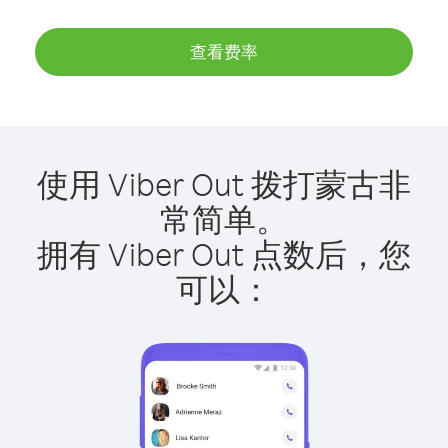
查看费率
使用 Viber Out 拨打蒙古非
常简单。
拥有 Viber Out 点数后，您
可以：