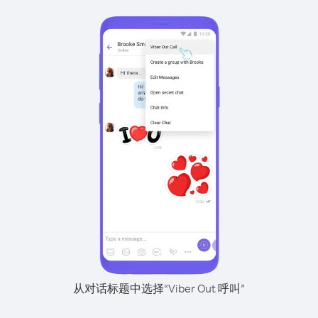
从对话标题中选择“Viber Out 呼叫”