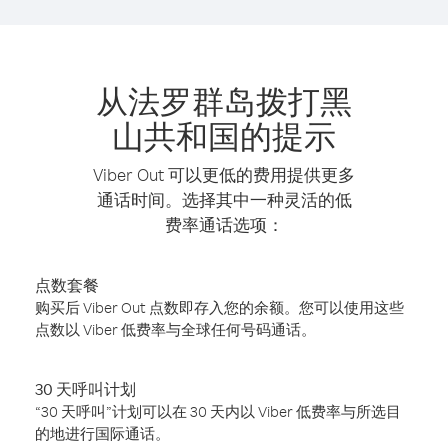
从法罗群岛拨打黑
山共和国的提示
Viber Out 可以更低的费用提供更多
通话时间。选择其中一种灵活的低
费率通话选项：
点数套餐
购买后 Viber Out 点数即存入您的余额。您可以使用这些
点数以 Viber 低费率与全球任何号码通话。
30 天呼叫计划
“30 天呼叫”计划可以在 30 天内以 Viber 低费率与所选目
的地进行国际通话。