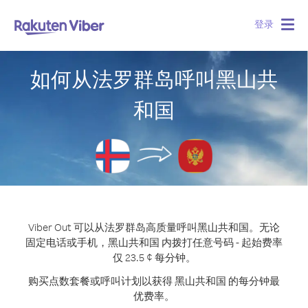
登录
Togg
navig
如何从法罗群岛呼叫黑山共
和国
Viber Out 可以从法罗群岛高质量呼叫黑山共和国。
无论
固定电话或手机，黑山共和国 内拨打任意号码 - 起始费率
仅 23.5 ¢ 每分钟。
购买点数套餐或呼叫计划以获得 黑山共和国 的每分钟最
优费率。