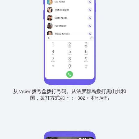
从 Viber 拨号盘拨打号码。
从法罗群岛拨打黑山共和
国，拨打方式如下：
+
+
382
本地号码