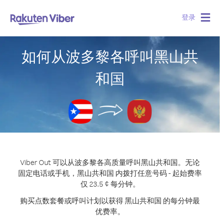
登录
Togg
navig
如何从波多黎各呼叫黑山共
和国
Viber Out 可以从波多黎各高质量呼叫黑山共和国。
无论
固定电话或手机，黑山共和国 内拨打任意号码 - 起始费率
仅 23.5 ¢ 每分钟。
购买点数套餐或呼叫计划以获得 黑山共和国 的每分钟最
优费率。