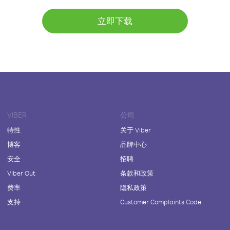
立即下载
VIBER
公司
特性
关于 Viber
博客
品牌中心
安全
招聘
Viber Out
条款和政策
费率
隐私政策
支持
Customer Complaints Code