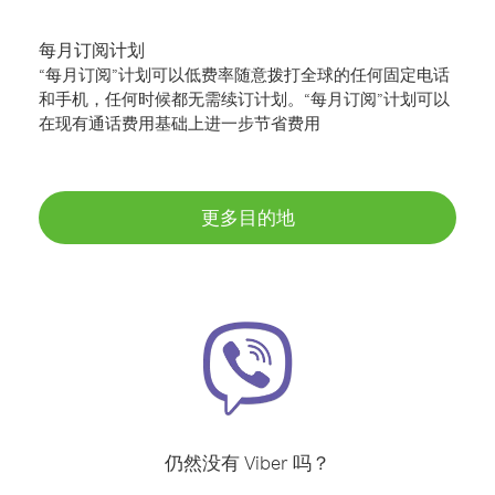
每月订阅计划
“每月订阅”计划可以低费率随意拨打全球的任何固定电话
和手机，任何时候都无需续订计划。“每月订阅”计划可以
在现有通话费用基础上进一步节省费用
更多目的地
仍然没有 Viber 吗？