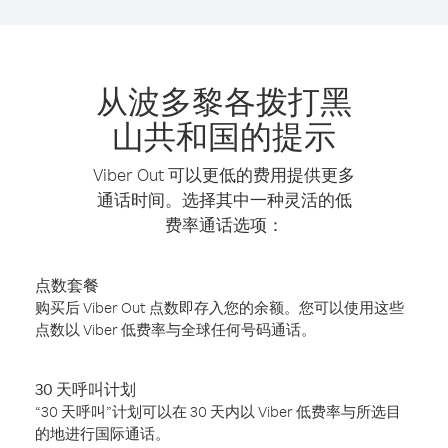
从波多黎各拨打黑
山共和国的提示
Viber Out 可以更低的费用提供更多
通话时间。选择其中一种灵活的低
费率通话选项：
点数套餐
购买后 Viber Out 点数即存入您的余额。您可以使用这些
点数以 Viber 低费率与全球任何号码通话。
30 天呼叫计划
“30 天呼叫”计划可以在 30 天内以 Viber 低费率与所选目
的地进行国际通话。