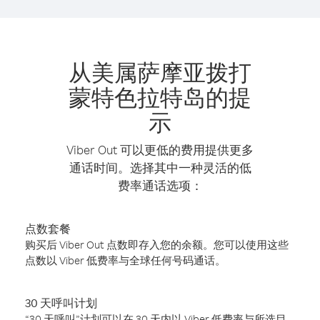
从美属萨摩亚拨打
蒙特色拉特岛的提
示
Viber Out 可以更低的费用提供更多
通话时间。选择其中一种灵活的低
费率通话选项：
点数套餐
购买后 Viber Out 点数即存入您的余额。您可以使用这些
点数以 Viber 低费率与全球任何号码通话。
30 天呼叫计划
“30 天呼叫”计划可以在 30 天内以 Viber 低费率与所选目