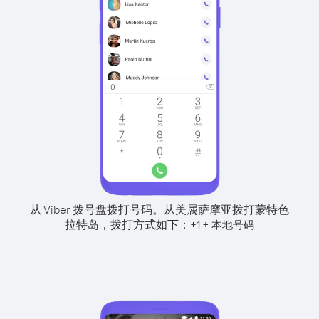
从 Viber 拨号盘拨打号码。
从美属萨摩亚拨打蒙特色
拉特岛，拨打方式如下：
+
+
1
本地号码