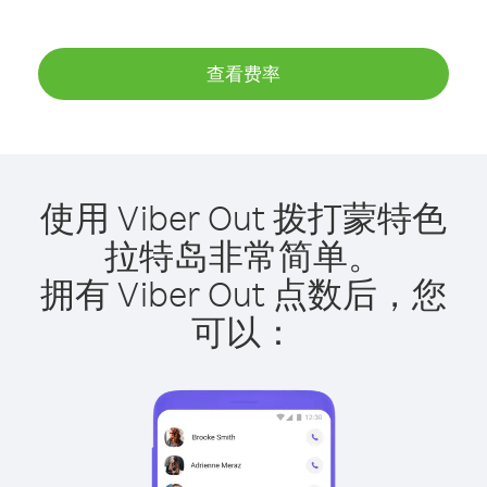
查看费率
使用 Viber Out 拨打蒙特色
拉特岛非常简单。
拥有 Viber Out 点数后，您
可以：