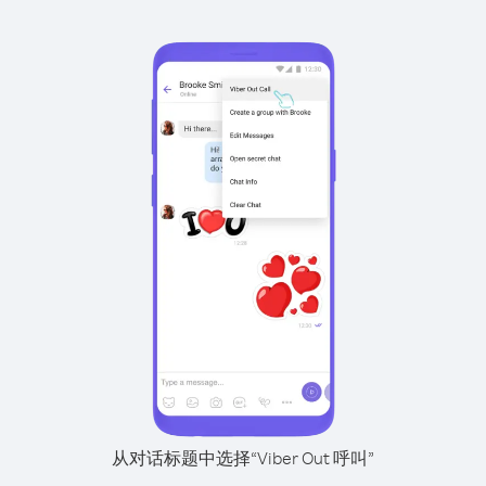
从对话标题中选择“Viber Out 呼叫”