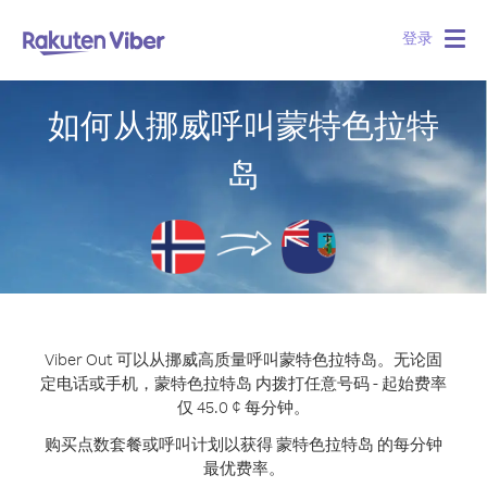
登录
Togg
navig
如何从挪威呼叫蒙特色拉特
岛
Viber Out 可以从挪威高质量呼叫蒙特色拉特岛。
无论固
定电话或手机，蒙特色拉特岛 内拨打任意号码 - 起始费率
仅 45.0 ¢ 每分钟。
购买点数套餐或呼叫计划以获得 蒙特色拉特岛 的每分钟
最优费率。