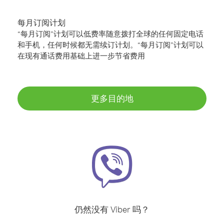
每月订阅计划
“每月订阅”计划可以低费率随意拨打全球的任何固定电话
和手机，任何时候都无需续订计划。“每月订阅”计划可以
在现有通话费用基础上进一步节省费用
更多目的地
仍然没有 Viber 吗？