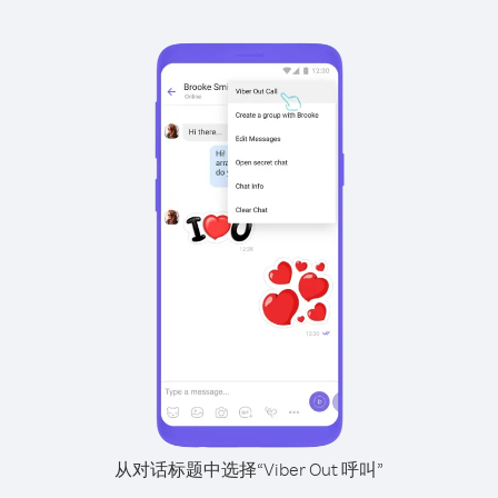
从对话标题中选择“Viber Out 呼叫”