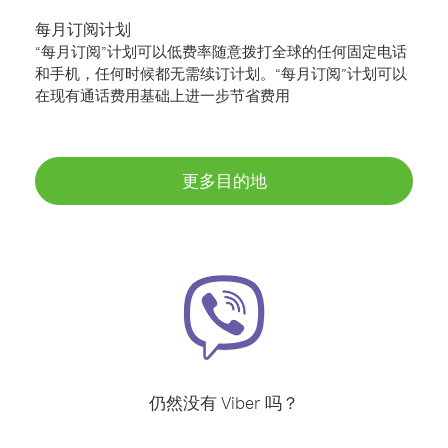
每月订阅计划
“每月订阅”计划可以低费率随意拨打全球的任何固定电话
和手机，任何时候都无需续订计划。“每月订阅”计划可以
在现有通话费用基础上进一步节省费用
更多目的地
仍然没有 Viber 吗？