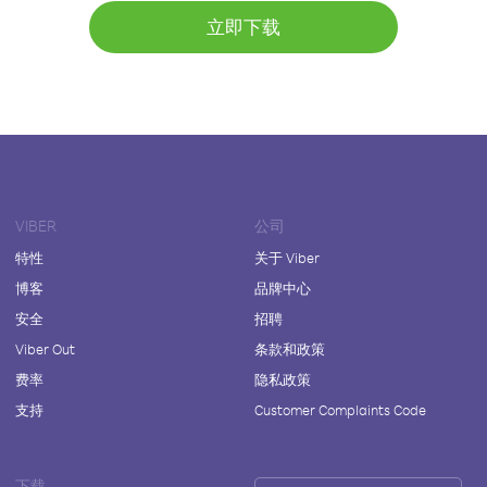
立即下载
VIBER
公司
特性
关于 Viber
博客
品牌中心
安全
招聘
Viber Out
条款和政策
费率
隐私政策
支持
Customer Complaints Code
下载