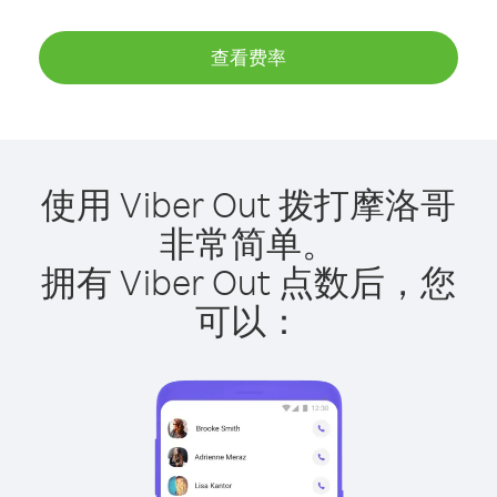
查看费率
使用 Viber Out 拨打摩洛哥
非常简单。
拥有 Viber Out 点数后，您
可以：