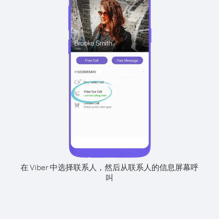
在 Viber 中选择联系人，然后从联系人的信息屏幕呼
叫