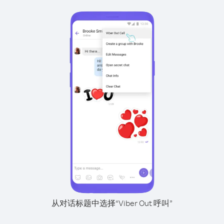
从对话标题中选择“Viber Out 呼叫”