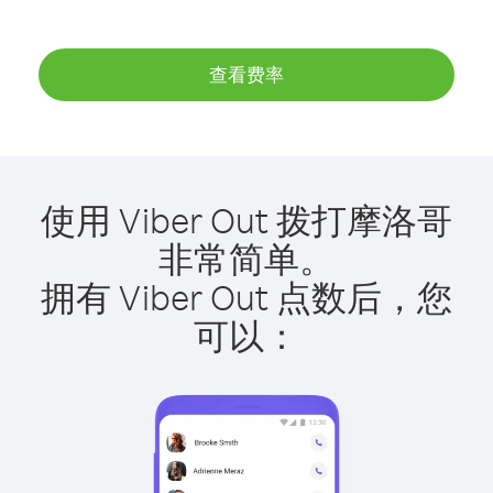
查看费率
使用 Viber Out 拨打摩洛哥
非常简单。
拥有 Viber Out 点数后，您
可以：