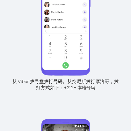
从 Viber 拨号盘拨打号码。
从突尼斯拨打摩洛哥，拨
打方式如下：
+
+
212
本地号码