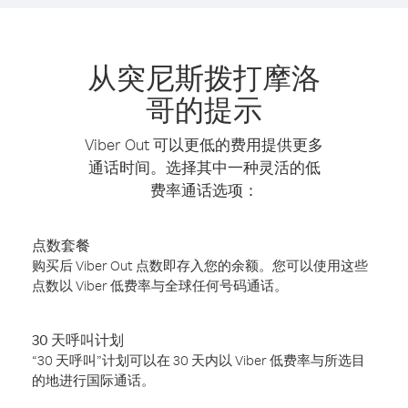
从突尼斯拨打摩洛
哥的提示
Viber Out 可以更低的费用提供更多
通话时间。选择其中一种灵活的低
费率通话选项：
点数套餐
购买后 Viber Out 点数即存入您的余额。您可以使用这些
点数以 Viber 低费率与全球任何号码通话。
30 天呼叫计划
“30 天呼叫”计划可以在 30 天内以 Viber 低费率与所选目
的地进行国际通话。