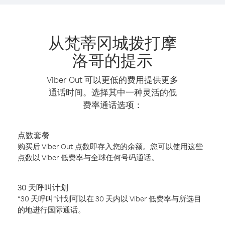
从梵蒂冈城拨打摩
洛哥的提示
Viber Out 可以更低的费用提供更多
通话时间。选择其中一种灵活的低
费率通话选项：
点数套餐
购买后 Viber Out 点数即存入您的余额。您可以使用这些
点数以 Viber 低费率与全球任何号码通话。
30 天呼叫计划
“30 天呼叫”计划可以在 30 天内以 Viber 低费率与所选目
的地进行国际通话。