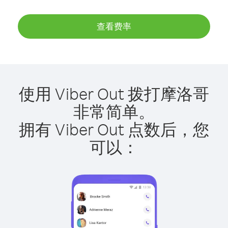
查看费率
使用 Viber Out 拨打摩洛哥
非常简单。
拥有 Viber Out 点数后，您
可以：