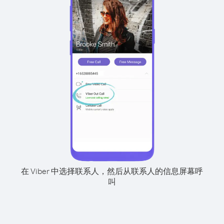
在 Viber 中选择联系人，然后从联系人的信息屏幕呼
叫