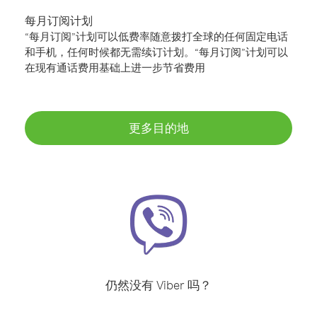
每月订阅计划
“每月订阅”计划可以低费率随意拨打全球的任何固定电话
和手机，任何时候都无需续订计划。“每月订阅”计划可以
在现有通话费用基础上进一步节省费用
更多目的地
仍然没有 Viber 吗？