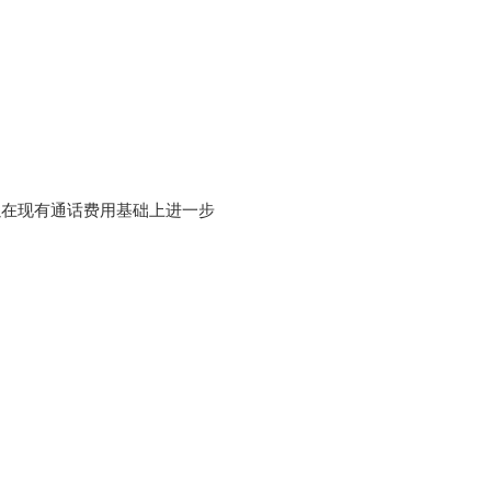
以在现有通话费用基础上进一步