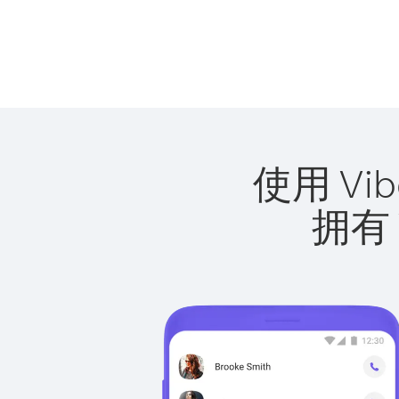
使用 Vi
拥有 