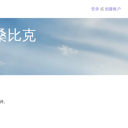
登录
或
创建账户
桑比克
分钟。