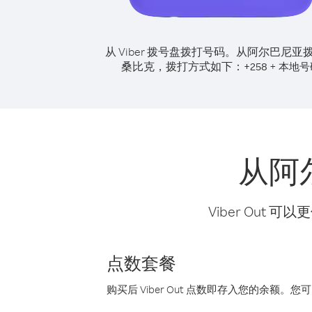
从 Viber 拨号盘拨打号码。
从阿尔巴尼亚
桑比克，拨打方式如下：
+
+
258
本地号
从阿
Viber Ou
点数套餐
购买后 Viber Out 点数即存入您的余额。