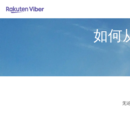
如何
无论